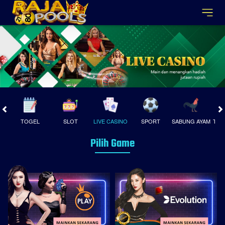
TOGEL
SLOT
LIVE CASINO
SPORT
SABUNG AYAM
TEM
Pilih Game