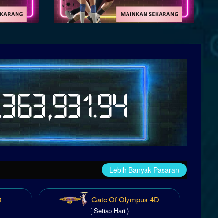
,363,947.53
Lebih Banyak Pasaran
D
Gate Of Olympus 4D
( Setiap Hari )