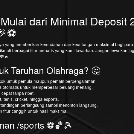
 Mulai dari Minimal Deposit
🎉⚽
rcaya yang memberikan kemudahan dan keuntungan maksimal bagi para
kmati berbagai fitur menarik yang kami tawarkan. Jangan lewatkan ju
💸🔥
uk Taruhan Olahraga? 🤔
Cocok untuk pemula maupun pemain berpengalaman.
a otomatis untuk memperbesar peluang menang.
epat tanpa ribet.
 tenis, cricket, hingga esports.
rtandingan berlangsung sambil menonton langsung.
fitur canggih untuk hasil maksimal.
man /sports ⚽🏀🎾