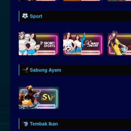
Sport
Sabung Ayam
Tembak Ikan