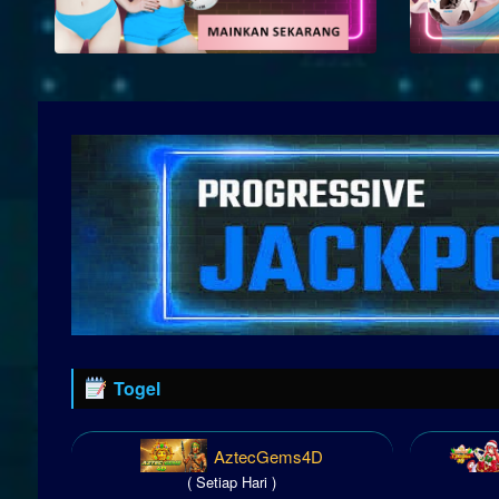
Togel
AztecGems4D
( Setiap Hari )