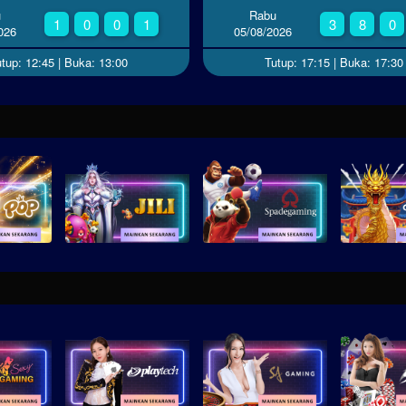
u
Rabu
1
0
0
1
3
8
0
026
05/08/2026
tup: 12:45 | Buka: 13:00
Tutup: 17:15 | Buka: 17:30