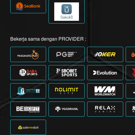
Bekerja sama dengan PROVIDER :